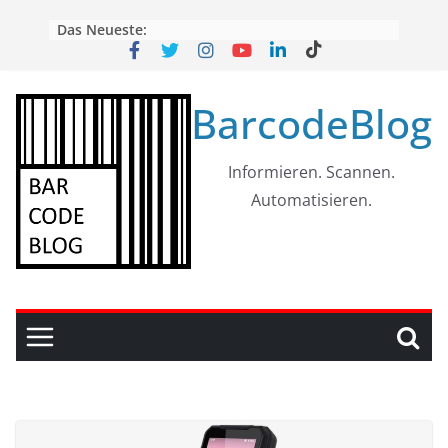
Skip
Das Neueste:
to
content
BarcodeBlog
Informieren. Scannen.
Automatisieren.