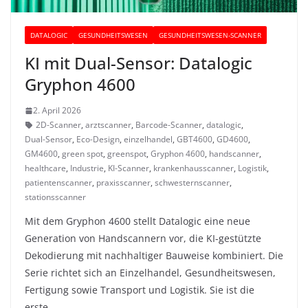
DATALOGIC
GESUNDHEITSWESEN
GESUNDHEITSWESEN-SCANNER
KI mit Dual-Sensor: Datalogic
Gryphon 4600
2. April 2026
2D-Scanner
,
arztscanner
,
Barcode-Scanner
,
datalogic
,
Dual-Sensor
,
Eco-Design
,
einzelhandel
,
GBT4600
,
GD4600
,
GM4600
,
green spot
,
greenspot
,
Gryphon 4600
,
handscanner
,
healthcare
,
Industrie
,
KI-Scanner
,
krankenhausscanner
,
Logistik
,
patientenscanner
,
praxisscanner
,
schwesternscanner
,
stationsscanner
Mit dem Gryphon 4600 stellt Datalogic eine neue
Generation von Handscannern vor, die KI-gestützte
Dekodierung mit nachhaltiger Bauweise kombiniert. Die
Serie richtet sich an Einzelhandel, Gesundheitswesen,
Fertigung sowie Transport und Logistik. Sie ist die
erste…