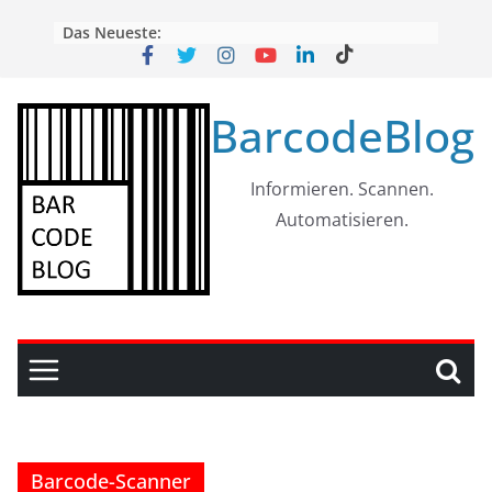
Skip
Das Neueste:
to
content
BarcodeBlog
Informieren. Scannen.
Automatisieren.
Barcode-Scanner