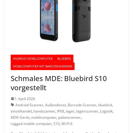
ANDROID MOBILCOMPUTER
BLUEBIRD
MOBILCOMPUTER MIT BARCODESCANNER
Schmales MDE: Bluebird S10
vorgestellt
7. April 2026
Android-Scanner
,
Außendienst
,
Barcode-Scanner
,
bluebird
,
einzelhandel
,
handscanner
,
IP68
,
lager
,
lagerscanner
,
Logistik
,
MDE-Gerät
,
mobilcomputer
,
paketscanner
,
rugged mobile computer
,
S10
,
Wi-Fi 6