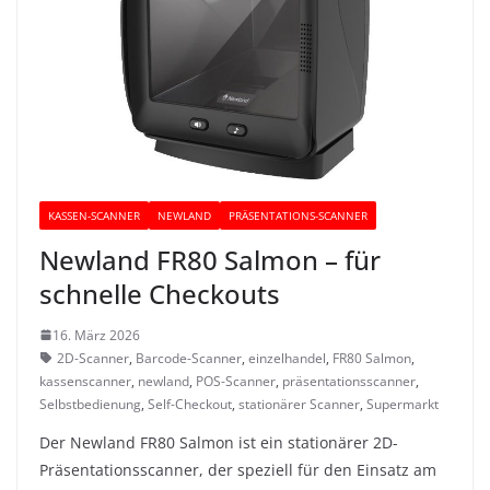
KASSEN-SCANNER
NEWLAND
PRÄSENTATIONS-SCANNER
Newland FR80 Salmon – für
schnelle Checkouts
16. März 2026
2D-Scanner
,
Barcode-Scanner
,
einzelhandel
,
FR80 Salmon
,
kassenscanner
,
newland
,
POS-Scanner
,
präsentationsscanner
,
Selbstbedienung
,
Self-Checkout
,
stationärer Scanner
,
Supermarkt
Der Newland FR80 Salmon ist ein stationärer 2D-
Präsentationsscanner, der speziell für den Einsatz am