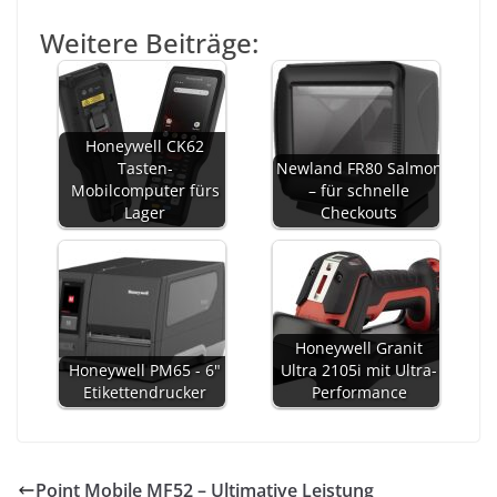
Weitere Beiträge:
Honeywell CK62
Tasten-
Newland FR80 Salmon
Mobilcomputer fürs
– für schnelle
Lager
Checkouts
Honeywell Granit
Honeywell PM65 - 6"
Ultra 2105i mit Ultra-
Etikettendrucker
Performance
Point Mobile MF52 – Ultimative Leistung