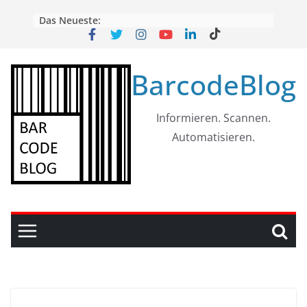
Skip
Das Neueste:
to
content
BarcodeBlog
Informieren. Scannen.
Automatisieren.