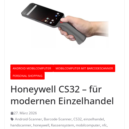
ANDROID MOBILCOMPUTER
MOBILCOMPUTER MIT BARCODESCANNER
PERSONAL SHOPPING
Honeywell CS32 – für
modernen Einzelhandel
27. März 2026
Android-Scanner
,
Barcode-Scanner
,
CS32
,
einzelhandel
,
handscanner
,
honeywell
,
Kassensystem
,
mobilcomputer
,
nfc
,