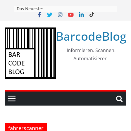
Skip
Das Neueste:
to
content
BarcodeBlog
Informieren. Scannen.
Automatisieren.
fahrerscanner