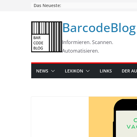
Skip
Das Neueste:
to
content
BarcodeBlog
Informieren. Scannen.
Automatisieren.
NEWS
LEXIKON
LINKS
DER A