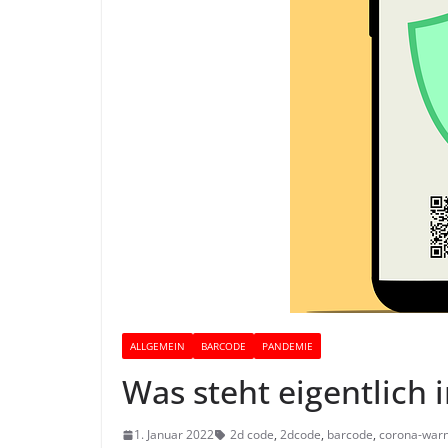
ALLGEMEIN
BARCODE
PANDEMIE
Was steht eigentlich 
1. Januar 2022
2d code
,
2dcode
,
barcode
,
corona-war