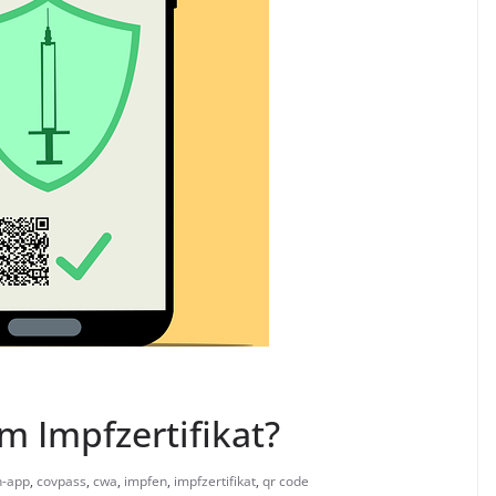
im Impfzertifikat?
n-app
,
covpass
,
cwa
,
impfen
,
impfzertifikat
,
qr code