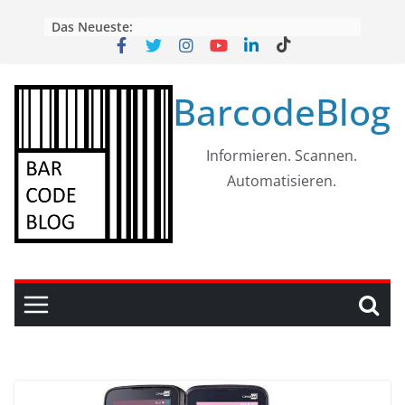
Skip
Das Neueste:
to
content
BarcodeBlog
Informieren. Scannen.
Automatisieren.