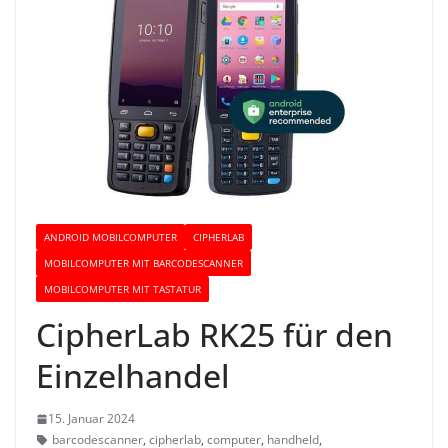
ANDROID MOBILCOMPUTER
CIPHERLAB
MOBILCOMPUTER MIT BARCODESCANNER
MOBILCOMPUTER MIT TASTATUR
CipherLab RK25 für den
Einzelhandel
15. Januar 2024
barcodescanner
,
cipherlab
,
computer
,
handheld
,