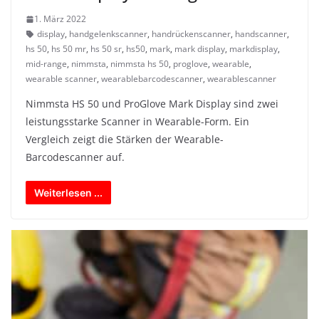
1. März 2022
display
,
handgelenkscanner
,
handrückenscanner
,
handscanner
,
hs 50
,
hs 50 mr
,
hs 50 sr
,
hs50
,
mark
,
mark display
,
markdisplay
,
mid-range
,
nimmsta
,
nimmsta hs 50
,
proglove
,
wearable
,
wearable scanner
,
wearablebarcodescanner
,
wearablescanner
Nimmsta HS 50 und ProGlove Mark Display sind zwei
leistungsstarke Scanner in Wearable-Form. Ein
Vergleich zeigt die Stärken der Wearable-
Barcodescanner auf.
Weiterlesen ...