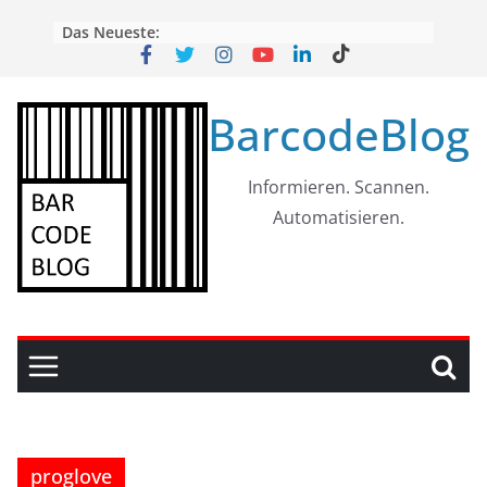
Skip
Das Neueste:
to
content
BarcodeBlog
Informieren. Scannen.
Automatisieren.
proglove