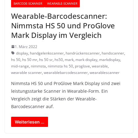
BARCODE-SCANNER
WEARABLE-SCANNER
Wearable-Barcodescanner:
Nimmsta HS 50 und ProGlove
Mark Display im Vergleich
1. März 2022
display
,
handgelenkscanner
,
handrückenscanner
,
handscanner
,
hs 50
,
hs 50 mr
,
hs 50 sr
,
hs50
,
mark
,
mark display
,
markdisplay
,
mid-range
,
nimmsta
,
nimmsta hs 50
,
proglove
,
wearable
,
wearable scanner
,
wearablebarcodescanner
,
wearablescanner
Nimmsta HS 50 und ProGlove Mark Display sind zwei
leistungsstarke Scanner in Wearable-Form. Ein
Vergleich zeigt die Stärken der Wearable-
Barcodescanner auf.
Weiterlesen ...