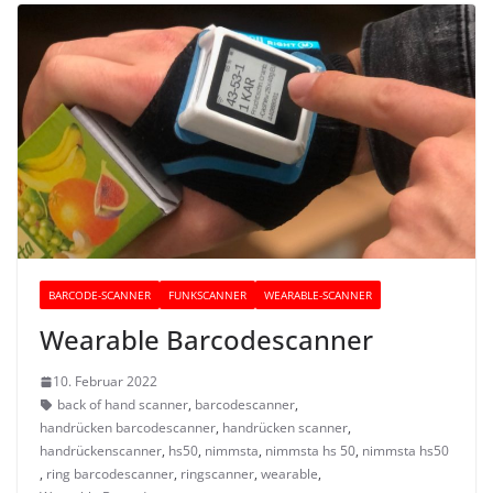
BARCODE-SCANNER
FUNKSCANNER
WEARABLE-SCANNER
Wearable Barcodescanner
10. Februar 2022
back of hand scanner
,
barcodescanner
,
handrücken barcodescanner
,
handrücken scanner
,
handrückenscanner
,
hs50
,
nimmsta
,
nimmsta hs 50
,
nimmsta hs50
,
ring barcodescanner
,
ringscanner
,
wearable
,