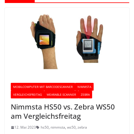
MOBILCOMPUTER MIT BARCODESCANNER
NIMMSTA
VERGLEICHSFREITAG
WEARABLE-SCANNER
ZEBRA
Nimmsta HS50 vs. Zebra WS50
am Vergleichsfreitag
12. Mai 2023
hs50
,
nimmsta
,
ws50
,
zebra