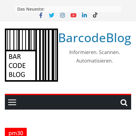
Skip
Das Neueste:
to
content
BarcodeBlog
Informieren. Scannen.
Automatisieren.
pm30