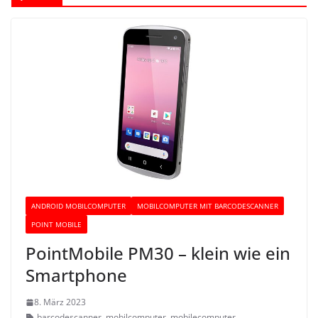
ANDROID MOBILCOMPUTER
MOBILCOMPUTER MIT BARCODESCANNER
POINT MOBILE
PointMobile PM30 – klein wie ein
Smartphone
8. März 2023
barcodescanner
,
mobilcomputer
,
mobilecomputer
,