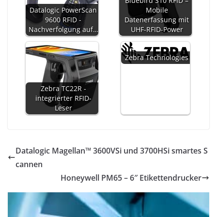
Bluebird S10 RFID –
Datalogic PowerScan
Mobile
9600 RFID -
Datenerfassung mit
Nachverfolgung auf…
UHF-RFID-Power
Zebra Technologies
Zebra TC22R -
integrierter RFID-
Leser
Datalogic Magellan™ 3600VSi und 3700HSi smartes S
cannen
Honeywell PM65 – 6″ Etikettendrucker