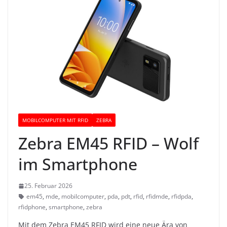
MOBILCOMPUTER MIT RFID
ZEBRA
Zebra EM45 RFID – Wolf
im Smartphone
25. Februar 2026
em45
,
mde
,
mobilcomputer
,
pda
,
pdt
,
rfid
,
rfidmde
,
rfidpda
,
rfidphone
,
smartphone
,
zebra
Mit dem Zebra EM45 RFID wird eine neue Ära von