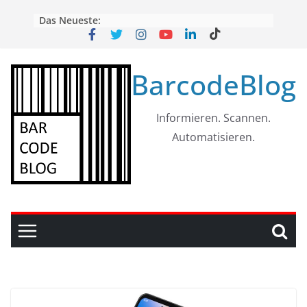
Skip
Das Neueste:
to
content
BarcodeBlog
Informieren. Scannen.
Automatisieren.