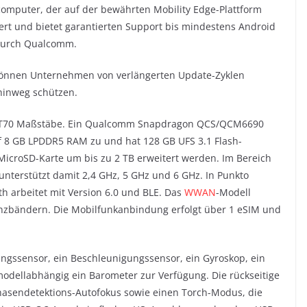
lcomputer, der auf der bewährten Mobility Edge-Plattform
fert und bietet garantierten Support bis mindestens Android
 durch Qualcomm.
r können Unternehmen von verlängerten Update-Zyklen
 hinweg schützen.
ll CT70 Maßstäbe. Ein Qualcomm Snapdragon QCS/QCM6690
uf 8 GB LPDDR5 RAM zu und hat 128 GB UFS 3.1 Flash-
MicroSD-Karte um bis zu 2 TB erweitert werden. Im Bereich
unterstützt damit 2,4 GHz, 5 GHz und 6 GHz. In Punkto
 arbeitet mit Version 6.0 und BLE. Das
WWAN
-Modell
enzbändern. Die Mobilfunkanbindung erfolgt über 1 eSIM und
ungssensor, ein Beschleunigungssensor, ein Gyroskop, ein
dellabhängig ein Barometer zur Verfügung. Die rückseitige
Phasendetektions-Autofokus sowie einen Torch-Modus, die