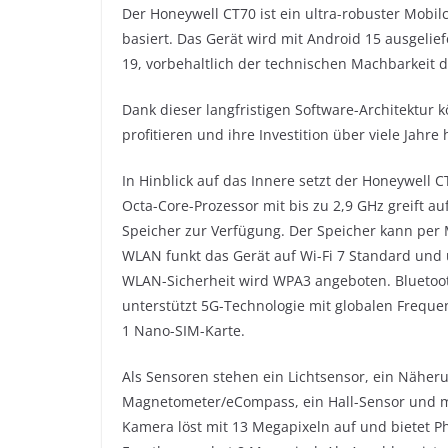
Der Honeywell CT70 ist ein ultra-robuster Mobi
basiert. Das Gerät wird mit Android 15 ausgelie
19, vorbehaltlich der technischen Machbarkeit
Dank dieser langfristigen Software-Architektu
profitieren und ihre Investition über viele Jahre
In Hinblick auf das Innere setzt der Honeywe
Octa-Core-Prozessor mit bis zu 2,9 GHz greift a
Speicher zur Verfügung. Der Speicher kann per 
WLAN funkt das Gerät auf Wi-Fi 7 Standard und 
WLAN-Sicherheit wird WPA3 angeboten. Bluetooth
unterstützt 5G-Technologie mit globalen Frequ
1 Nano-SIM-Karte.
Als Sensoren stehen ein Lichtsensor, ein Näher
Magnetometer/eCompass, ein Hall-Sensor und mo
Kamera löst mit 13 Megapixeln auf und bietet 