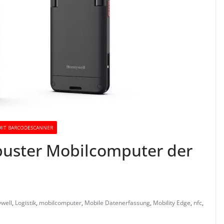
MIT BARCODESCANNER
buster Mobilcomputer der
well
,
Logistik
,
mobilcomputer
,
Mobile Datenerfassung
,
Mobility Edge
,
nfc
,