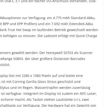
ein USB-C 3.1 und ein flacher I/O-Anschluss vorhanden. USB-
Akkuoptionen zur Verfügung: ein 4.775 mAh Standard-Akku,
it BPP und EPP Profilen) und ein 7.692 mAh Extended-Akku
 dank True Hot Swap im laufenden Betrieb gewechselt werden
 befolgen zu müssen. Die Ladezeit erfolgt mit Quick Charge
annern gewählt werden: Der Honeywell S0703 als Scanner
lexRange S0803, der über größere Distanzen Barcodes
stützt.
splay löst mit 2280 x 1080 Pixeln auf und bietet eine
 ist mit Corning Gorilla Glass Victus geschützt und
Stylus und im Regen. Wassertropfen werden zuverlässig
st verfügbar. Integriert im Display ist zudem ein NFC-Leser,
icherer macht. Als Tasten stehen Lautstärke (+/-), zwei
schalttaste zur Verfügung. Die Hardware hat ein Gewicht von