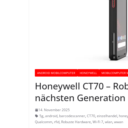
ANDROID MOBILCOMPUTER
HONEYWELL
MOBILCOMPUTER 
Honeywell CT70 – Ro
nächsten Generation
14. November 2025
5g
,
android
,
barcodescanner
,
CT70
,
einzelhandel
,
honey
Qualcomm
,
rfid
,
Robuste Hardware
,
Wi-Fi 7
,
wlan
,
wwan