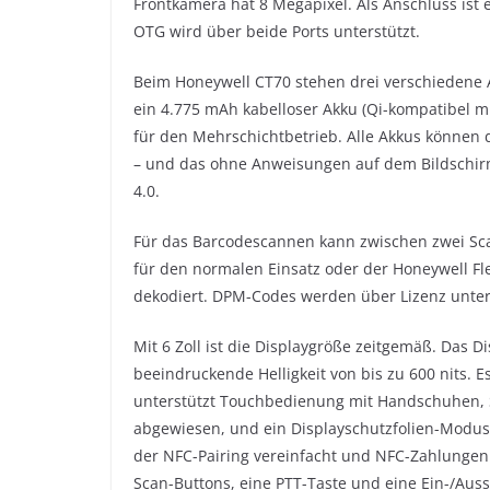
Frontkamera hat 8 Megapixel. Als Anschluss ist 
OTG wird über beide Ports unterstützt.
Beim Honeywell CT70 stehen drei verschiedene 
ein 4.775 mAh kabelloser Akku (Qi-kompatibel m
für den Mehrschichtbetrieb. Alle Akkus können
– und das ohne Anweisungen auf dem Bildschirm
4.0.
Für das Barcodescannen kann zwischen zwei Sc
für den normalen Einsatz oder der Honeywell F
dekodiert. DPM-Codes werden über Lizenz unter
Mit 6 Zoll ist die Displaygröße zeitgemäß. Das Di
beeindruckende Helligkeit von bis zu 600 nits. Es
unterstützt Touchbedienung mit Handschuhen, 
abgewiesen, und ein Displayschutzfolien-Modus i
der NFC-Pairing vereinfacht und NFC-Zahlungen s
Scan-Buttons, eine PTT-Taste und eine Ein-/Aus