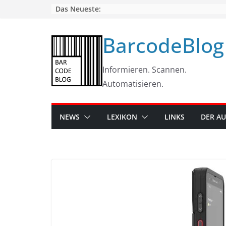
Skip
Das Neueste:
to
content
BarcodeBlog
Informieren. Scannen.
Automatisieren.
NEWS
LEXIKON
LINKS
DER A