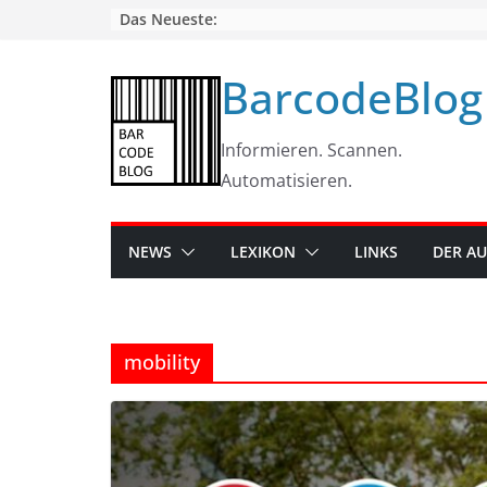
Skip
Das Neueste:
to
content
BarcodeBlog
Informieren. Scannen.
Automatisieren.
NEWS
LEXIKON
LINKS
DER A
mobility