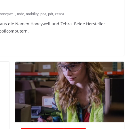
honeywell
,
mde
,
mobility
,
pda
,
pdt
,
zebra
haus die Namen Honeywell und Zebra. Beide Hersteller
Mobilcomputern.