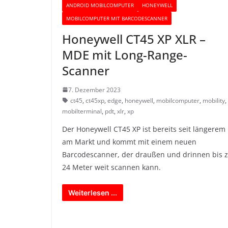
ANDROID MOBILCOMPUTER
HONEYWELL
MOBILCOMPUTER MIT BARCODESCANNER
Honeywell CT45 XP XLR –
MDE mit Long-Range-
Scanner
7. Dezember 2023
ct45
,
ct45xp
,
edge
,
honeywell
,
mobilcomputer
,
mobility
,
mobilterminal
,
pdt
,
xlr
,
xp
Der Honeywell CT45 XP ist bereits seit längerem
am Markt und kommt mit einem neuen
Barcodescanner, der draußen und drinnen bis 
24 Meter weit scannen kann.
Weiterlesen ...