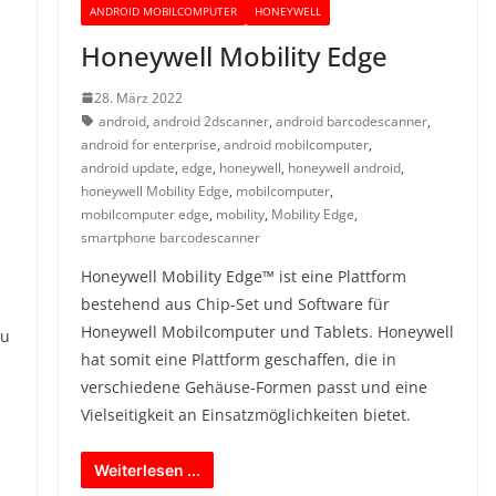
ANDROID MOBILCOMPUTER
HONEYWELL
Honeywell Mobility Edge
28. März 2022
android
,
android 2dscanner
,
android barcodescanner
,
android for enterprise
,
android mobilcomputer
,
android update
,
edge
,
honeywell
,
honeywell android
,
honeywell Mobility Edge
,
mobilcomputer
,
mobilcomputer edge
,
mobility
,
Mobility Edge
,
smartphone barcodescanner
Honeywell Mobility Edge™ ist eine Plattform
bestehend aus Chip-Set und Software für
Honeywell Mobilcomputer und Tablets. Honeywell
zu
hat somit eine Plattform geschaffen, die in
verschiedene Gehäuse-Formen passt und eine
Vielseitigkeit an Einsatzmöglichkeiten bietet.
Weiterlesen ...