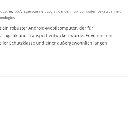
ndustrie
,
ip67
,
lagerscanner
,
Logistik
,
mde
,
mobilcomputer
,
paketscanner
,
hnologies
 ein robuster Android-Mobilcomputer, der für
 Logistik und Transport entwickelt wurde. Er vereint ein
ller Schutzklasse und einer außergewöhnlich langen