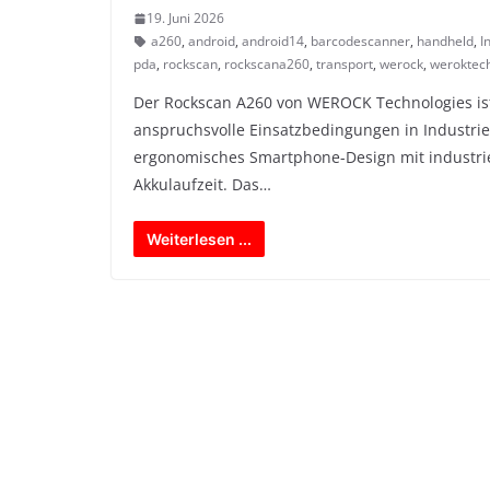
19. Juni 2026
a260
,
android
,
android14
,
barcodescanner
,
handheld
,
I
pda
,
rockscan
,
rockscana260
,
transport
,
werock
,
weroktec
Der Rockscan A260 von WEROCK Technologies ist
anspruchsvolle Einsatzbedingungen in Industrie,
ergonomisches Smartphone-Design mit industrie
Akkulaufzeit. Das…
Weiterlesen ...