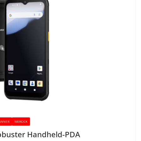
ANNER
WEROCK
obuster Handheld-PDA