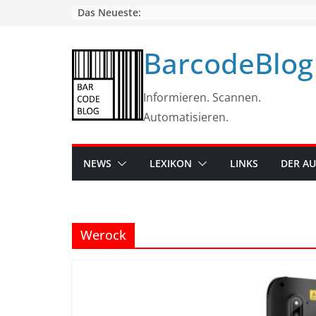
Skip
Das Neueste:
to
content
BarcodeBlog
Informieren. Scannen.
Automatisieren.
NEWS
LEXIKON
LINKS
DER A
Werock