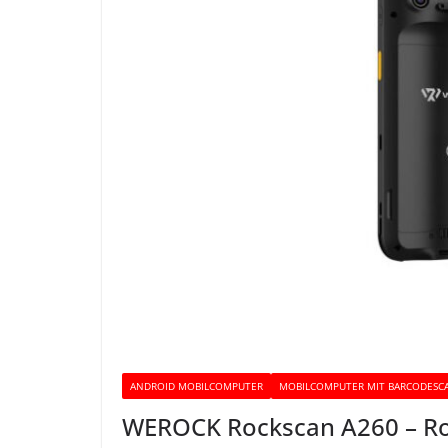
ANDROID MOBILCOMPUTER
MOBILCOMPUTER MIT BARCODESC
WEROCK Rockscan A260 – R