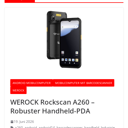
ANDROID MOBILCOMPUTER
MOBILCOMPUTER MIT BARCODESCANNER
WEROCK
WEROCK Rockscan A260 –
Robuster Handheld-PDA
19. Juni 2026
a260
,
android
,
android14
,
barcodescanner
,
handheld
,
Industrie
,