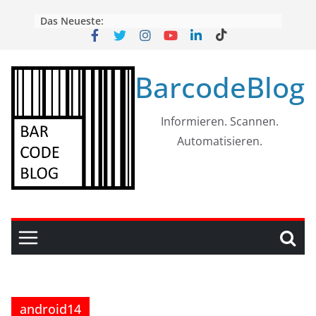
Skip
Das Neueste:
to
content
BarcodeBlog
Informieren. Scannen.
Automatisieren.
android14