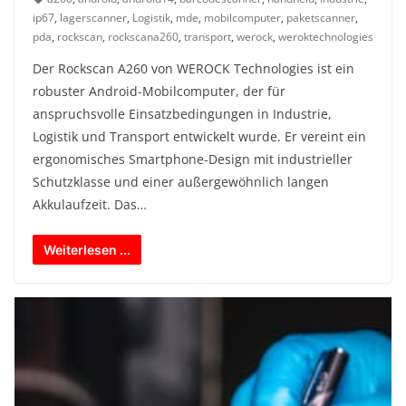
ip67
,
lagerscanner
,
Logistik
,
mde
,
mobilcomputer
,
paketscanner
,
pda
,
rockscan
,
rockscana260
,
transport
,
werock
,
weroktechnologies
Der Rockscan A260 von WEROCK Technologies ist ein
robuster Android-Mobilcomputer, der für
anspruchsvolle Einsatzbedingungen in Industrie,
Logistik und Transport entwickelt wurde. Er vereint ein
ergonomisches Smartphone-Design mit industrieller
Schutzklasse und einer außergewöhnlich langen
Akkulaufzeit. Das…
Weiterlesen ...