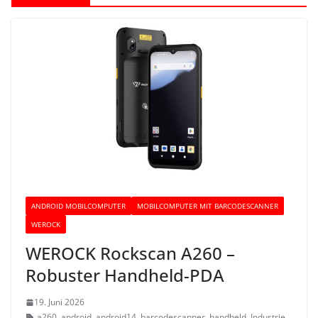
ANDROID MOBILCOMPUTER
MOBILCOMPUTER MIT BARCODESCANNER
WEROCK
WEROCK Rockscan A260 –
Robuster Handheld-PDA
19. Juni 2026
a260
,
android
,
android14
,
barcodescanner
,
handheld
,
Industrie
,