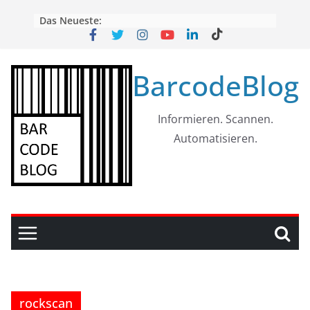
Skip
Das Neueste:
to
content
BarcodeBlog
Informieren. Scannen.
Automatisieren.
rockscan