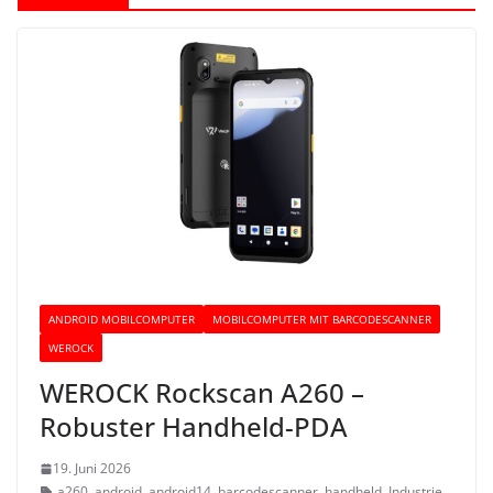
ANDROID MOBILCOMPUTER
MOBILCOMPUTER MIT BARCODESCANNER
WEROCK
WEROCK Rockscan A260 –
Robuster Handheld-PDA
19. Juni 2026
a260
,
android
,
android14
,
barcodescanner
,
handheld
,
Industrie
,