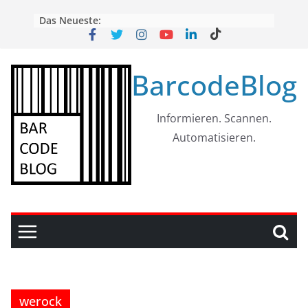
Skip
Das Neueste:
to
content
BarcodeBlog
Informieren. Scannen.
Automatisieren.
werock