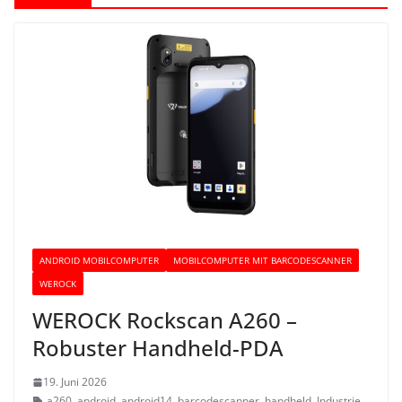
ANDROID MOBILCOMPUTER
MOBILCOMPUTER MIT BARCODESCANNER
WEROCK
WEROCK Rockscan A260 –
Robuster Handheld-PDA
19. Juni 2026
a260
,
android
,
android14
,
barcodescanner
,
handheld
,
Industrie
,