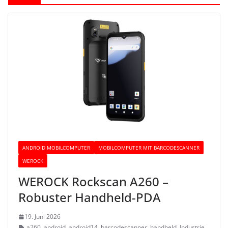
ANDROID MOBILCOMPUTER
MOBILCOMPUTER MIT BARCODESCANNER
WEROCK
WEROCK Rockscan A260 –
Robuster Handheld-PDA
19. Juni 2026
a260
,
android
,
android14
,
barcodescanner
,
handheld
,
Industrie
,