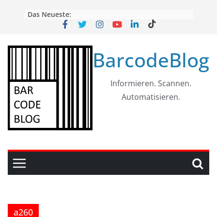
Skip
Das Neueste:
to
content
BarcodeBlog
Informieren. Scannen.
Automatisieren.
a260